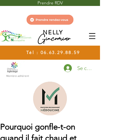
Prendre RDV
NELLY
Giacomino
Tél :
06.63.29.88.59
Se connecter
Membre adhérent
Pourquoi gonfle-t-on
quand il fait chaud et