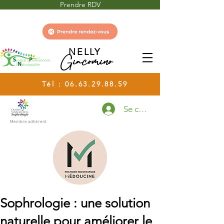
Prendre RDV
NELLY
Giacomino
Tél :
06.63.29.88.59
Se connecter
Membre adhérent
Sophrologie : une solution
naturelle pour améliorer le