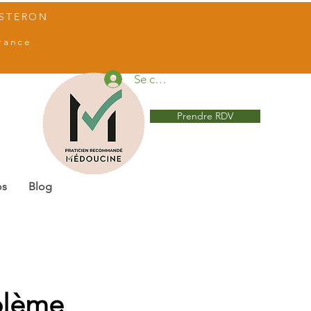
ISTERON
rance
Se connecter
Prendre RDV
os
Blog
oblème