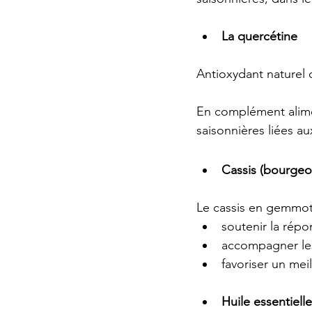
La quercétine
Antioxydant naturel q
En complément alimen
saisonnières liées aux
Cassis (bourgeo
Le cassis en gemmot
soutenir la répo
accompagner les 
favoriser un meil
Huile essentiell