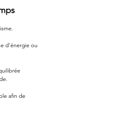
emps 
nisme.
se d’énergie ou 
uilibrée 
de.
le afin de 