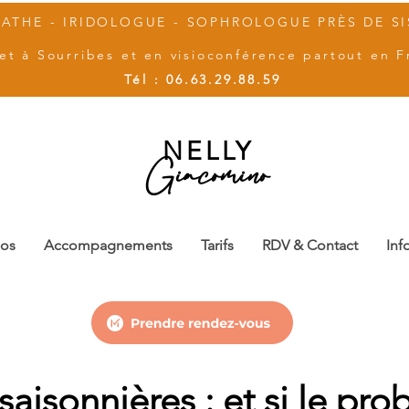
ATHE - IRIDOLOGUE - SOPHROLOGUE PRÈS DE S
et à Sourribes et en visioconférence partout en F
Tél :
06.63.29.88.59
NELLY
Giacomino
pos
Accompagnements
Tarifs
RDV & Contact
Inf
 saisonnières : et si le pr