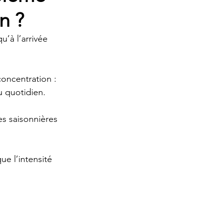
n ?
’à l’arrivée 
concentration : 
u quotidien.
es saisonnières 
e l’intensité 