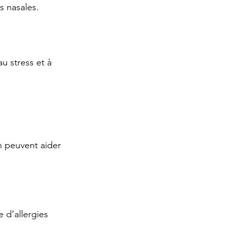
ns nasales.
u stress et à 
on peuvent aider 
 d’allergies 