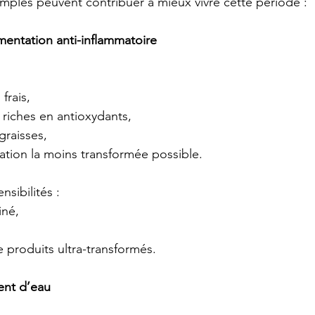
mples peuvent contribuer à mieux vivre cette période :
mentation anti-inflammatoire
frais,
 riches en antioxydants,
graisses,
ation la moins transformée possible.
ensibilités :
iné,
e produits ultra-transformés.
ent d’eau